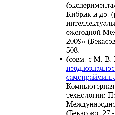
(экспериментал
Кибрик и др. 
интеллектуаль
ежегодной Ме
2009» (Бекасов
508.
(совм. с М. В
неоднозначнос
самопрайминг
Компьютерная 
технологии: П
Международно
(Бекасово, 27 -