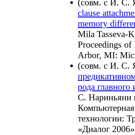
(совм. с И. С
clause attachme
memory differe
Mila Tasseva-Ku
Proceedings of
Arbor, MI: Mich
(совм. с И. С
предикативном
рода главного
С. Нариньяни 
Компьютерная 
технологии: 
«Диалог 2006» 