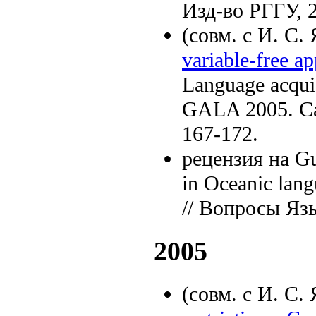
Изд-во РГГУ, 2
(совм. с И. С
variable-free a
Language acqui
GALA 2005. Cam
167-172.
рецензия на Gun
in Oceanic lang
// Вопросы Язы
2005
(совм. с И. С