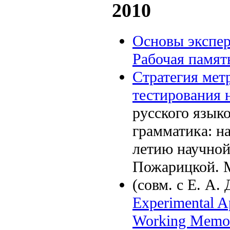
2010
Основы экспер
Рабочая памят
Стратегия мет
тестирования 
русского язык
грамматика: н
летию научной
Пожарицкой. М
(совм. с Е. А
Experimental A
Working Memor