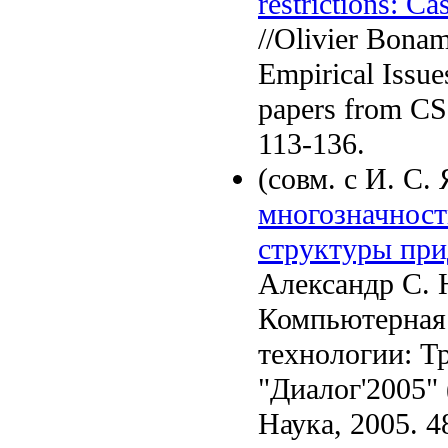
restrictions: Ca
//Olivier Bonam
Empirical Issue
papers from CSS
113-136.
(совм. с И. С
многозначност
структуры при
Александр С. 
Компьютерная 
технологии: 
"Диалог'2005" 
Наука, 2005. 4