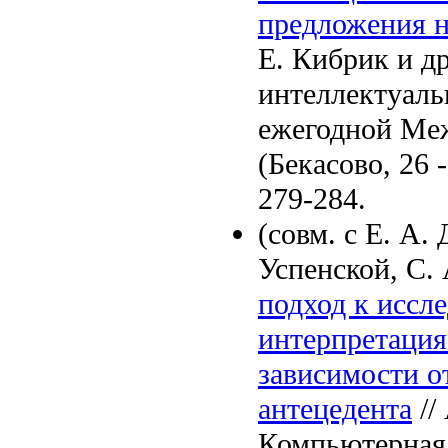
предложения н
Е. Кибрик и др
интеллектуаль
ежегодной Ме
(Бекасово, 26 
279-284.
(совм. с Е. А
Успенской, С.
подход к иссл
интерпретация
зависимости о
антецедента
//
Компьютерная 