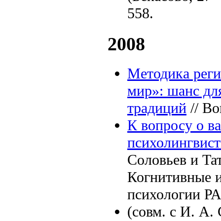
558.
2008
Методика реги
мир»: шанс дл
традиций
// Во
К вопросу о в
психолингвист
Соловьев и Тат
Когнитивные и
психологии РА
(совм. с И. А