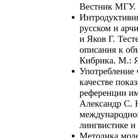
Вестник МГУ. С
Интродуктивны
русском и арчи
и Яков Г. Тест
описания к об
Кибрика. М.: 
Употребление ч
качестве пока
референции им
Александр С. 
международног
лингвистике и 
Методика моде