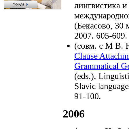
лингвистика и
международно
(Бекасово, 30 
2007. 605-609.
(совм. с М В.
Clause Attachm
Grammatical G
(eds.), Linguist
Slavic language
91-100.
2006