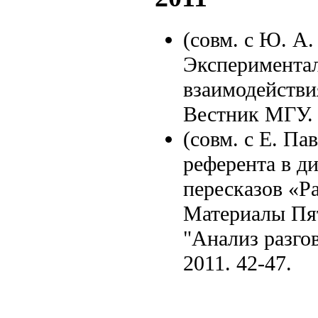
(совм. с Ю. А.
Экспериментал
взаимодействи
Вестник МГУ. С
(совм. с Е. П
референта в д
пересказов «Ра
Материалы Пя
"Анализ разгов
2011. 42-47.