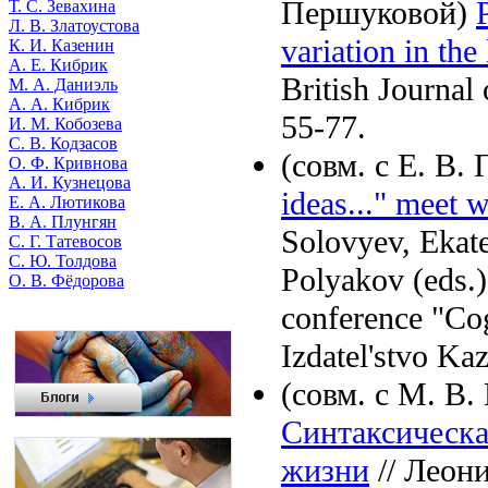
Першуковой)
Т. С. Зевахина
Л. В. Златоустова
variation in the
К. И. Казенин
А. Е. Кибрик
British Journal
М. А. Даниэль
А. А. Кибрик
55-77.
И. М. Кобозева
С. В. Кодзасов
(совм. с Е. В.
О. Ф. Кривнова
А. И. Кузнецова
ideas..." meet
Е. А. Лютикова
В. А. Плунгян
Solovyev, Ekat
С. Г. Татевосов
С. Ю. Толдова
Polyakov (eds.)
О. В. Фёдорова
conference "Cog
Izdatel'stvo Ka
(совм. с М. В
Синтаксическа
жизни
// Леони