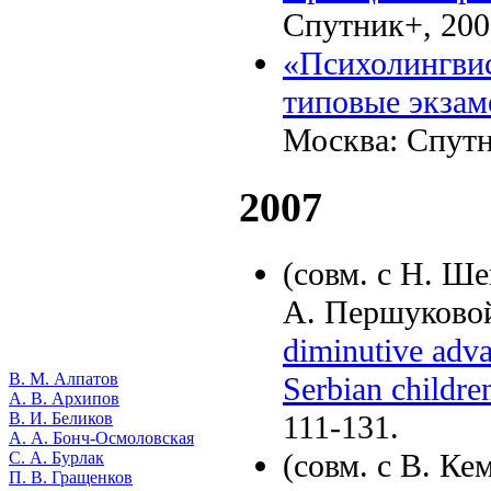
Спутник+, 2008
«
Психолингвис
типовые экзам
Москва: Спутн
2007
(совм. с Н. Ше
А. Першуково
diminutive adva
В. М. Алпатов
Serbian childre
А. В. Архипов
111-131.
В. И. Беликов
А. А. Бонч-Осмоловская
(совм. с В. Ке
С. А. Бурлак
П. В. Гращенков