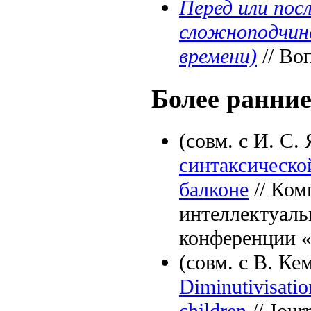
Перед или пос
сложноподчин
времени)
// Во
Более ранни
(совм. с И. С
синтаксическо
балконе
// Ком
интеллектуаль
конференции «
(совм. с В. Ке
Diminutivisatio
children
// Jour