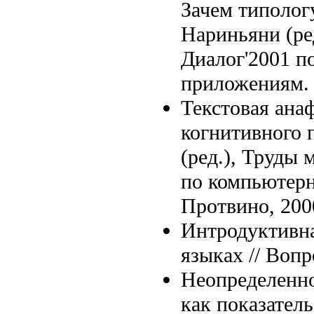
Зачем типолог
Нариньяни (ре
Диалог'2001 п
приложениям. 
Текстовая анаф
когнитивного 
(ред.), Труды
по компьютерн
Протвино, 200
Интродуктивна
языках // Вопр
Неопределенн
как показател