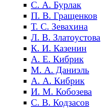
С. А. Бурлак
П. В. Гращенков
Т. С. Зевахина
Л. В. Златоустова
К. И. Казенин
А. Е. Кибрик
М. А. Даниэль
А. А. Кибрик
И. М. Кобозева
С. В. Кодзасов