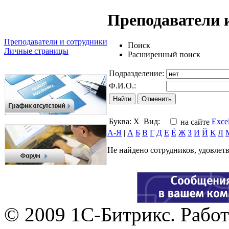
Преподаватели 
Преподаватели и сотрудники
Поиск
Личные страницы
Расширенный поиск
Подразделение:
Ф.И.О.:
Буква:
Х
Вид:
Exce
на сайте
А-Я
|
А
Б
В
Г
Д
Е
Ё
Ж
З
И
Й
К
Л
Не найдено сотрудников, удовле
© 2009 1С-Битрикс. Работ