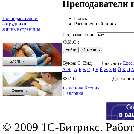
Преподаватели 
Поиск
Преподаватели и
Расширенный поиск
сотрудники
Личные страницы
Подразделение:
Ф.И.О.:
Буква:
С
Вид:
Excel
на сайте
А-Я
|
А
Б
В
Г
Д
Е
Ё
Ж
З
И
Й
К
Л
Ф.И.О.
Должност
Семёнова Ксения
Павловна
© 2009 1С-Битрикс. Работ