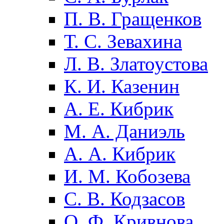
П. В. Гращенков
Т. С. Зевахина
Л. В. Златоустова
К. И. Казенин
А. Е. Кибрик
М. А. Даниэль
А. А. Кибрик
И. М. Кобозева
С. В. Кодзасов
О. Ф. Кривнова